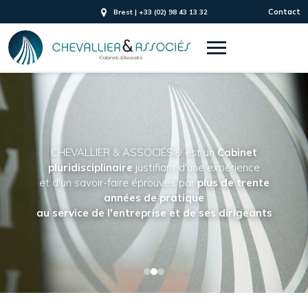
Contact
Brest | +33 (02) 98 43 13 32
CHEVALLIER & ASSOCIÉS® est un
Cabinet
pluridisciplinaire
justifiant d'une expérience
et d'un savoir-faire éprouvés par
plus de trente
années de pratique
au service de l'entreprise et de ses dirigeants