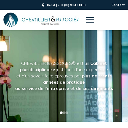
Contact
Brest | +33 (02) 98 43 13 32
CHEVALLIER & ASSOCIÉS® est un
Cabinet
pluridisciplinaire
justifiant d'une expérience
et d'un savoir-faire éprouvés par
plus de trente
années de pratique
au service de l'entreprise et de ses dirigeants