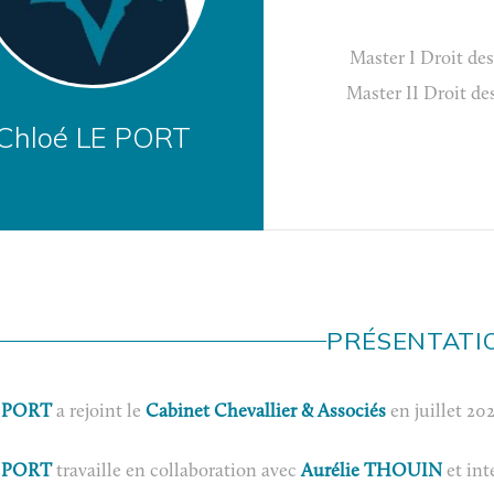
Master I Droit des
Master II Droit des
Chloé LE PORT
PRÉSENTATI
E PORT
a rejoint le
Cabinet Chevallier & Associés
en juillet 202
E PORT
travaille en collaboration avec
Aurélie THOUIN
et int