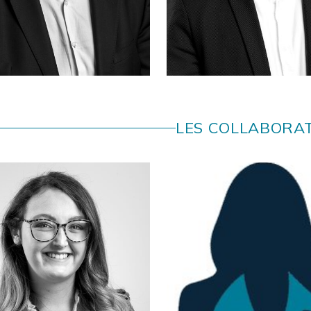
Jocelyn
ROBIN
Tugdual
MAUCHERA
LONGPRE
LES COLLABORA