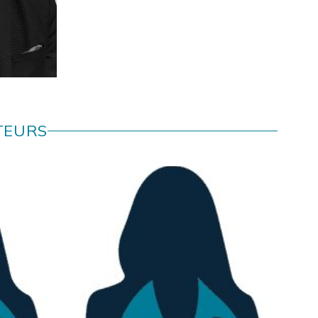
T DE
TEURS