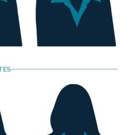
T
Charles
ROMBAUT
TES