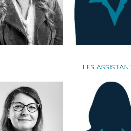
Morgane
LABOUS
Chloé
LE POR
LES ASSISTAN