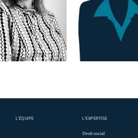
Christelle
Ludivine
istante de Jocelyn ROBIN
Assistante de Marine 
L'ÉQUIPE
L'EXPERTISE
Droit social