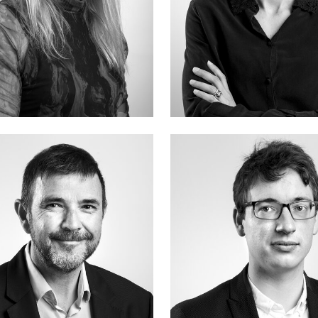
Aurélie
THOUIN
Marine
ADAM