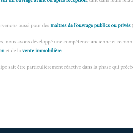
 sur un ouvrage avant ou après réception
, tant dans leurs rela
rvenons aussi pour des
maîtres de l’ouvrage publics ou privés
urs, nous avons développé une compétence ancienne et reconnu
ion
et de la
vente immobilière
.
pe sait être particulièrement réactive dans la phase qui précèd