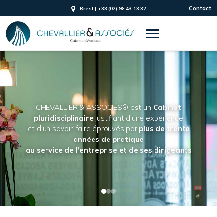
Contact
Brest | +33 (02) 98 43 13 32
CHEVALLIER & ASSOCIÉS® est un
Cabinet
pluridisciplinaire
justifiant d'une expérience
et d'un savoir-faire éprouvés par
plus de trente
années de pratique
au service de l'entreprise et de ses dirigeants